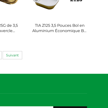
25G de 3,5
TIA Z125 3,5 Pouces Bol en
vercle
Aluminium Économique Bol
en feuille
en Aluminium pour Lo Mein
ilisable
Compatible Four pour Repas
 feuille
Rapides en Semaine
Suivant