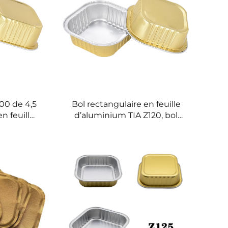
300 de 4,5
Bol rectangulaire en feuille
n feuille
d’aluminium TIA Z120, bol
teau de
pour riz frit, récipient
ongee,
empilable en feuille, bol en
e à bords
feuille pour services à
issements
emporter
és dans le
ner