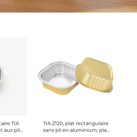
aire TIA
TIA Z120, plat rectangulaire
t aux plis,
sans pli en aluminium, plat
lateau en
rectangulaire sans pli,