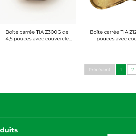
Boîte carrée TIA Z300G de
Boîte carrée TIA Z1
4,5 pouces avec couvercle
pouces avec cou
stratifié, plat jetable en
stratifié, récipient 
feuille d’aluminium avec
d’aluminium réut
couvercle en aluminium
avec couvercle en
pour la livraison de plats
Précédent
1
2
duits