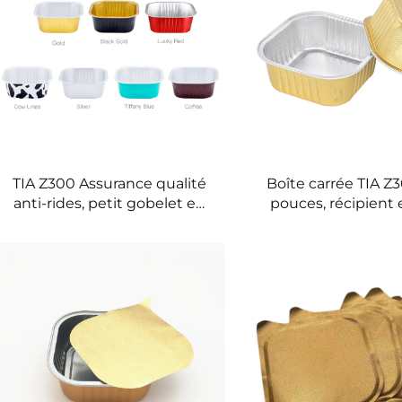
TIA Z300 Assurance qualité
Boîte carrée TIA Z
anti-rides, petit gobelet en
pouces, récipient e
aluminium résistant aux
d’aluminium, pla
rides, gobelet à scellage frais
service pour c
en aluminium
récipient en feuill
lisses pour établ
asiatiques spécialis
petit-déjeu