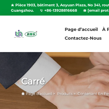
Pièce 1903, bâtiment 3, Aoyuan Plaza, No 341, rout
Guangzhou.
+86-13928816668
[email pro
Page d’accueil
À 
Contactez-Nous
Carré
Page d’accueil
>
Produits
>
Contenant En Fe