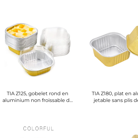
Compatible Four pour Repas
aluminium sans 
Rapides en Semaine
plateau de restaur
pliure, plateau en
empilabl
TIA Z125, gobelet rond en
TIA Z180, plat en 
aluminium non froissable de
jetable sans plis d
forme rectangulaire, gobelet
plat à usage festif
à dessert résistant aux plis,
aux plis, plate
compatible avec le four à
aluminium pour t
micro-ondes, gobelet en
récipient pour 
aluminium pour gâteaux
alimentaire lors 