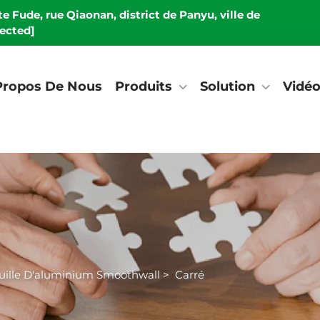
e Fude, rue Qiaonan, district de Panyu, ville de
tected]
Propos De Nous
Produits
Solution
Vidé
uille D'aluminium Smoothwall
>
Carré