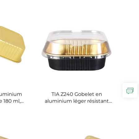
pliure,
plateau de rôtissage sans pli,
ation sans
plat en aluminium résistant
 aluminium
au four
e
aluminium
TIA Z240 Gobelet en
e 180 ml,
aluminium léger résistant
 résistant
aux rides, bol en aluminium
au en
sans plis pour salades, bol en
raiteur,
aluminium portable pour
service
pique-niques et repas en
de fêtes
extérieur