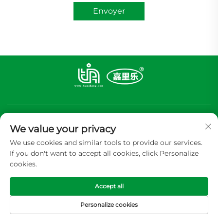
Envoyer
We value your privacy
We use cookies and similar tools to provide our services.
If you don't want to accept all cookies, click Personalize
S'abonner
cookies.
Accept all
Copyright © 2026 GUANGDONG TIA ALUMINUM FOIL PACKING
CP.,LTD Tous droits réservés -
Politique de confidentialité
Personalize cookies