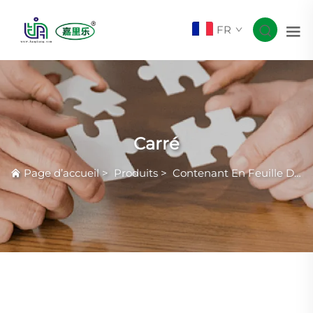
FR
Carré
Page d’accueil
>
Produits
>
Contenant En Feuille D'aluminium Smoothwall