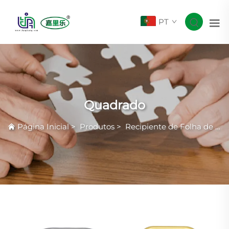
PT
Quadrado
Página Inicial
>
Produtos
>
Recipiente de Folha de Alumínio Smoothwall