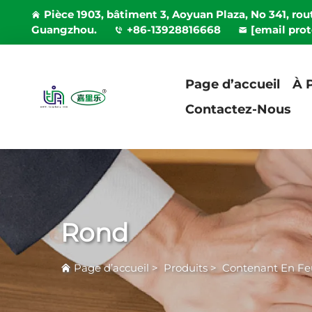
Pièce 1903, bâtiment 3, Aoyuan Plaza, No 341, rout
Guangzhou.
+86-13928816668
[email pro
Page d’accueil
À 
Contactez-Nous
Rond
Page d’accueil
>
Produits
>
Contenant En Fe