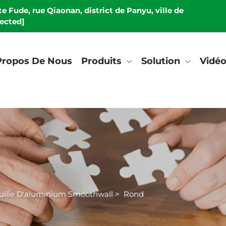
e Fude, rue Qiaonan, district de Panyu, ville de
tected]
Propos De Nous
Produits
Solution
Vidé
uille D'aluminium Smoothwall
>
Rond