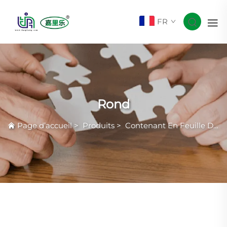
FR
Rond
Page d’accueil
>
Produits
>
Contenant En Feuille D'aluminium Smoothwall