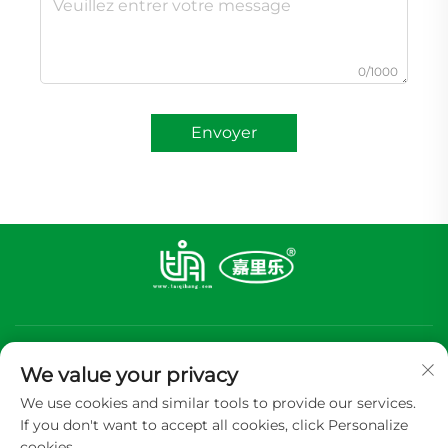
0/1000
Envoyer
We value your privacy
We use cookies and similar tools to provide our services.
If you don't want to accept all cookies, click Personalize
S'abonner
cookies.