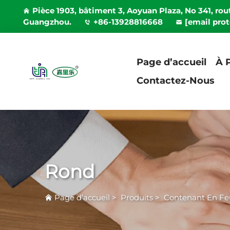
Pièce 1903, bâtiment 3, Aoyuan Plaza, No 341, rout
Guangzhou.
+86-13928816668
[email pro
Page d’accueil
À 
Contactez-Nous
Rond
Page d’accueil
>
Produits
>
Contenant En Fe