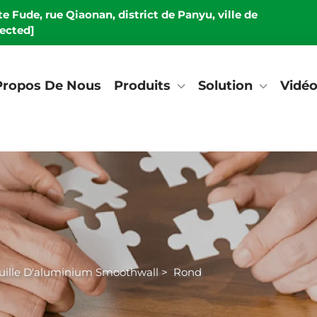
e Fude, rue Qiaonan, district de Panyu, ville de
tected]
Propos De Nous
Produits
Solution
Vidé
uille D'aluminium Smoothwall
>
Rond