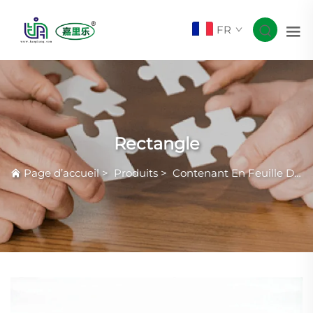
FR
Rectangle
Page d’accueil
>
Produits
>
Contenant En Feuille D'aluminium Smoothwall