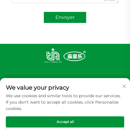
Envoyer
We value your privacy
We use cookies and similar tools to provide our services.
If you don't want to accept all cookies, click Personalize
S'abonner
cookies.
Accept all
Copyright © 2026 GUANGDONG TIA ALUMINUM FOIL PACKING
CP.,LTD Tous droits réservés -
Politique de confidentialité