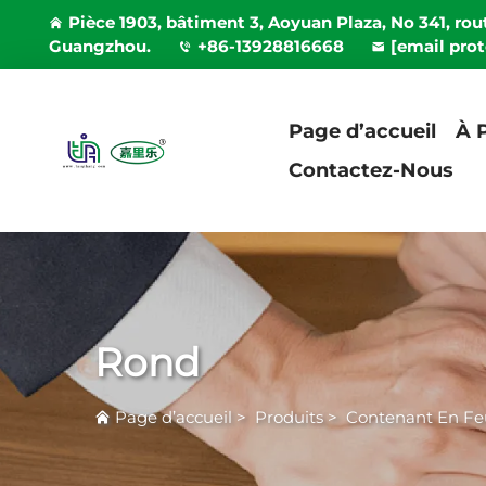
Pièce 1903, bâtiment 3, Aoyuan Plaza, No 341, rout
Guangzhou.
+86-13928816668
[email pro
Page d’accueil
À 
Contactez-Nous
Rond
Page d’accueil
>
Produits
>
Contenant En Fe