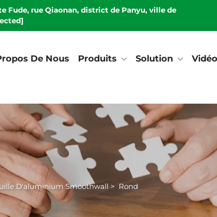
e Fude, rue Qiaonan, district de Panyu, ville de
tected]
Propos De Nous
Produits
Solution
Vidé
uille D'aluminium Smoothwall
>
Rond