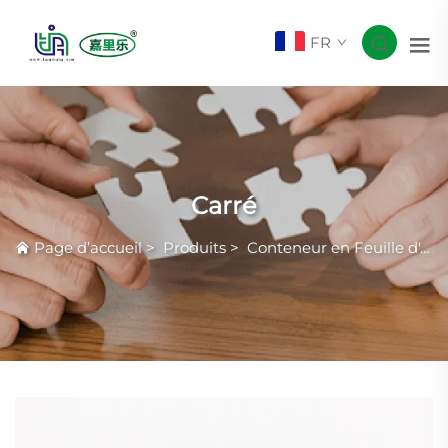
FR
Carré
Page d’accueil
>
Produits
>
Conteneur en Feuille d'Aluminium Courante avec Rides