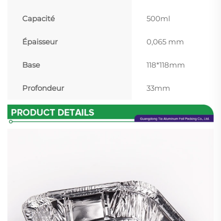
Capacité
500ml
Épaisseur
0,065 mm
Base
118*118mm
Profondeur
33mm