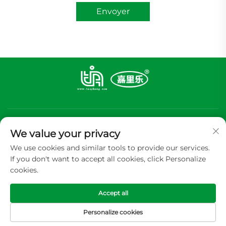
Envoyer
We value your privacy
We use cookies and similar tools to provide our services.
If you don't want to accept all cookies, click Personalize
S'abonner
cookies.
Accept all
Copyright © 2026 GUANGDONG TIA ALUMINUM FOIL PACKING
CP.,LTD Tous droits réservés -
Politique de confidentialité
Personalize cookies