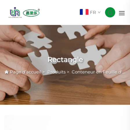
FR
Rectangle
Page d’accueil
>
Produits
>
Conteneur en Feuille d'Aluminium Courante avec Rides