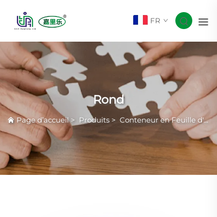
FR
Rond
Page d’accueil
>
Produits
>
Conteneur en Feuille d'Aluminium Courante avec Rides