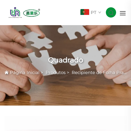
PT
Quadrado
Página Inicial
>
Produtos
>
Recipiente de Folha Prateada com Rugas Comuns