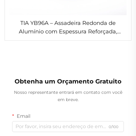
TIA YB96A – Assadeira Redonda de
Alumínio com Espessura Reforçada,
Diâmetro de 18 polegadas, Recipiente
para Assar Carne de Porco, Assadeira de
Alumínio Resistente para Festas e Ceias
de Fim de Ano
Obtenha um Orçamento Gratuito
Nosso representante entrará em contato com você
em breve.
Email
0/100