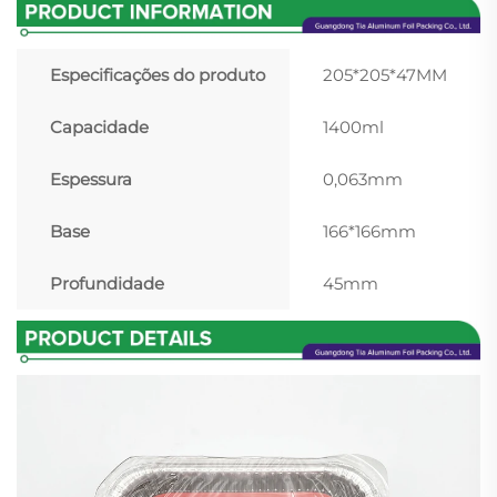
Especificações do produto
205*205*47MM
Capacidade
1400ml
Espessura
0,063mm
Base
166*166mm
Profundidade
45mm