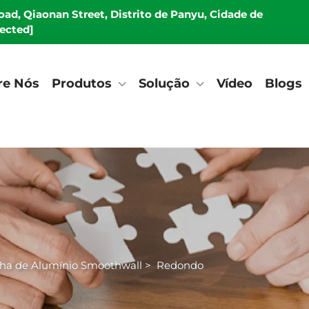
Road, Qiaonan Street, Distrito de Panyu, Cidade de
tected]
re Nós
Produtos
Solução
Vídeo
Blogs
lha de Alumínio Smoothwall
>
Redondo