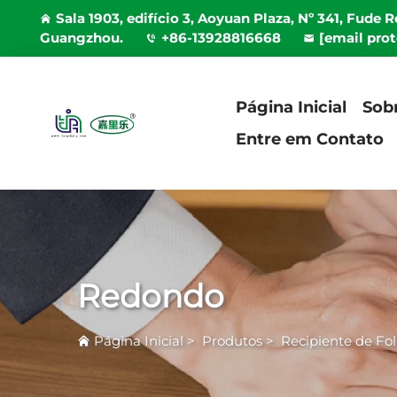
Sala 1903, edifício 3, Aoyuan Plaza, Nº 341, Fude 
Guangzhou.
+86-13928816668
[email pro
Página Inicial
Sob
Entre em Contato
Redondo
Página Inicial
>
Produtos
>
Recipiente de Fo