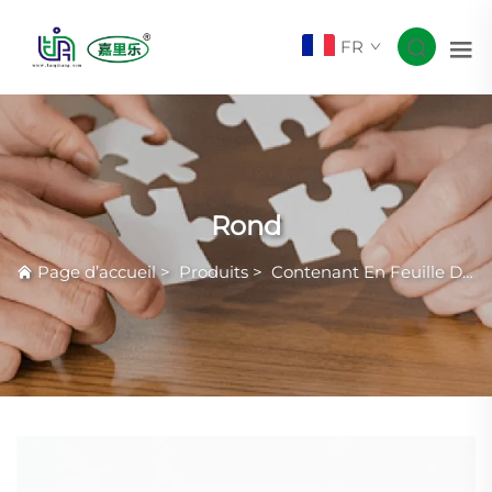
FR
Rond
Page d’accueil
>
Produits
>
Contenant En Feuille D'aluminium Smoothwall