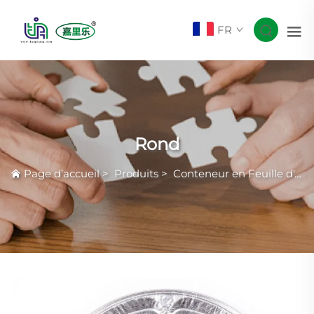
FR
Rond
Page d’accueil
>
Produits
>
Conteneur en Feuille d'Aluminium Courante avec Rides