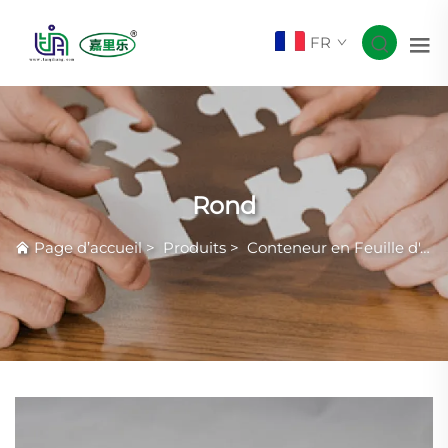
FR
Rond
Page d’accueil
>
Produits
>
Conteneur en Feuille d'Aluminium Courante avec Rides