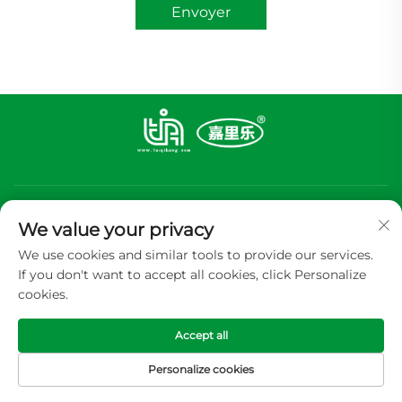
Envoyer
We value your privacy
We use cookies and similar tools to provide our services.
If you don't want to accept all cookies, click Personalize
S'abonner
cookies.
Accept all
Copyright © 2026 GUANGDONG TIA ALUMINUM FOIL PACKING
CP.,LTD Tous droits réservés -
Politique de confidentialité
Personalize cookies