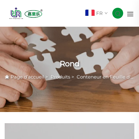
FR
Rond
Page d’accueil
>
Produits
>
Conteneur en Feuille d'Aluminium Courante avec Rides