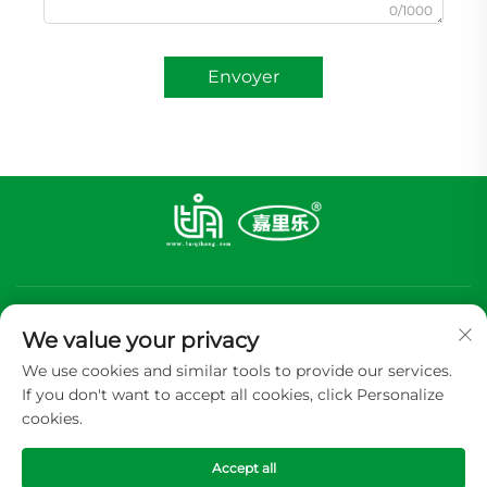
0/1000
Envoyer
We value your privacy
We use cookies and similar tools to provide our services.
If you don't want to accept all cookies, click Personalize
S'abonner
cookies.
Accept all
Copyright © 2026 GUANGDONG TIA ALUMINUM FOIL PACKING