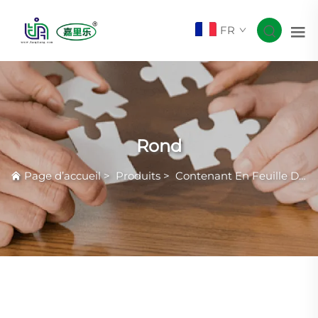
FR
Rond
Page d’accueil
>
Produits
>
Contenant En Feuille D'aluminium Smoothwall