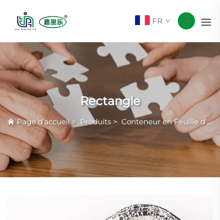
FR
Rectangle
Page d’accueil
>
Produits
>
Conteneur en Feuille d'Aluminium Courante avec Rides