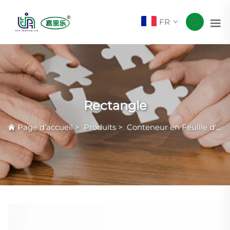
FR
Rectangle
Page d’accueil
>
Produits
>
Conteneur en Feuille d'Aluminium Courante avec Rides