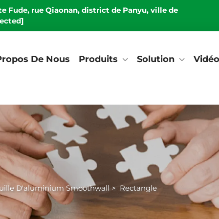
e Fude, rue Qiaonan, district de Panyu, ville de
tected]
Propos De Nous
Produits
Solution
Vidé
uille D'aluminium Smoothwall
>
Rectangle