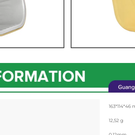
163*114*46
12,52 g
0.12mm