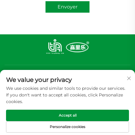
Envoyer
We value your privacy
We use cookies and similar tools to provide our services.
If you don't want to accept all cookies, click Personalize
S'abonner
cookies.
Accept all
Copyright © 2026 GUANGDONG TIA ALUMINUM FOIL PACKING
CP.,LTD Tous droits réservés -
Politique de confidentialité
Personalize cookies