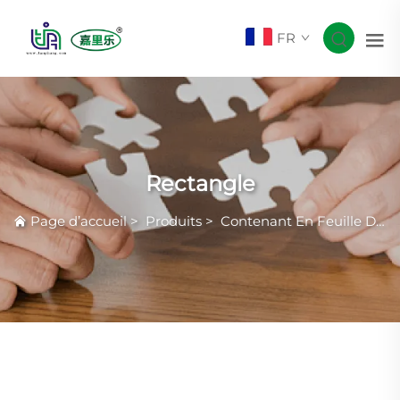
FR
Rectangle
Page d’accueil
>
Produits
>
Contenant En Feuille D'aluminium Smoothwall