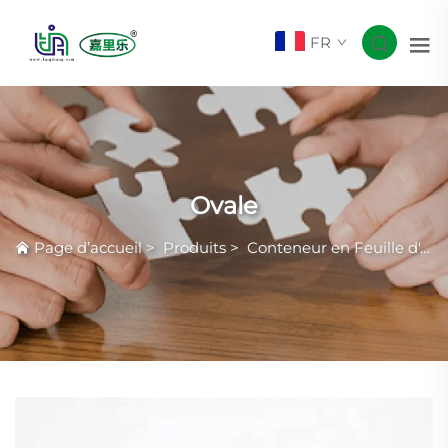
FR
Ovale
Page d’accueil
>
Produits
>
Conteneur en Feuille d'Aluminium Courante avec Rides