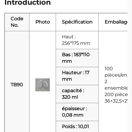
Introduction
Code
Photo
Spécification
Emballage
No.
Haut :
256*175 mm
Bas : 183*110
mm
100
Hauteur : 17
pièces/ens
mm
2
TB90
ensembles/
capacité :
200 pièces/
320 ml
36×32,5×27
épaisseur :
0,08 mm
Poids : 10,01