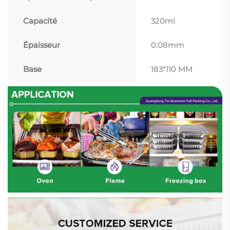
Capacité
320ml
Épaisseur
0.08mm
Base
183*110 MM