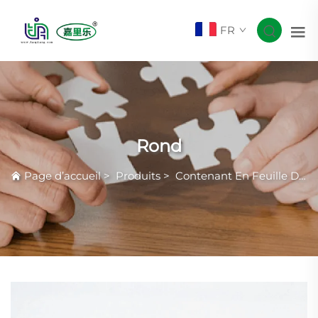
FR
Rond
Page d’accueil
>
Produits
>
Contenant En Feuille D'aluminium Smoothwall