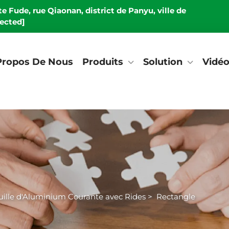
e Fude, rue Qiaonan, district de Panyu, ville de
tected]
Propos De Nous
Produits
Solution
Vidé
ille d'Aluminium Courante avec Rides
>
Rectangle