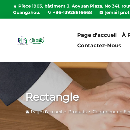
Pièce 1903, bâtiment 3, Aoyuan Plaza, No 341, rout
Guangzhou.
+86-13928816668
[email pro
Page d’accueil
À 
Contactez-Nous
Rectangle
Page d’accueil
>
Produits
>
Conteneur en Feu