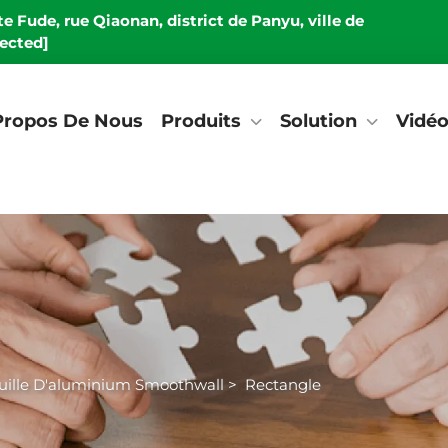
e Fude, rue Qiaonan, district de Panyu, ville de
tected]
Propos De Nous
Produits
Solution
Vidé
uille D'aluminium Smoothwall
>
Rectangle