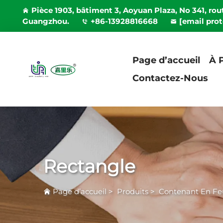
Pièce 1903, bâtiment 3, Aoyuan Plaza, No 341, rout
Guangzhou.
+86-13928816668
[email pro
Page d’accueil
À 
Contactez-Nous
Rectangle
Page d’accueil
>
Produits
>
Contenant En Fe