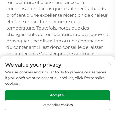
température et d'une résistance à la
condensation, tandis que les aliments chauds
profitent d'une excellente rétention de chaleur
et d'une répartition uniforme de la
température. Toutefois, notez que des
changements de température rapides peuvent
provoquer une dilatation ou une contraction
du contenant ; il est donc conseillé de laisser
les contenants s'ajuster progressivement
lorsqu'ils passent d'une température extrême à
We value your privacy
une autre afin d'éviter toute déformation ou
We use cookies and similar tools to provide our services.
fissuration par contrainte.
If you don't want to accept all cookies, click Personalize
Quels sont les facteurs clés pour
cookies.
choisir des contenants destinés
Accept all
aux services de livraison et de
restauration à emporter
Personalize cookies
Les applications de livraison et de restauration