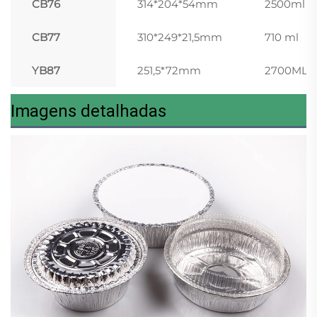
CB76
314*204*54mm
2500ml
CB77
310*249*21,5mm
710 ml
YB87
251,5*72mm
2700ML
Imagens detalhadas