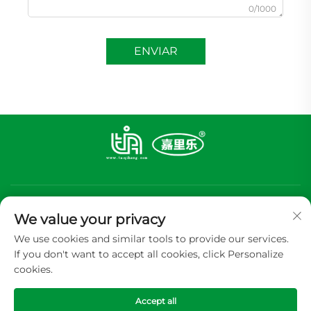
0/1000
ENVIAR
We value your privacy
We use cookies and similar tools to provide our services.
If you don't want to accept all cookies, click Personalize
Inscrever-se
cookies.
Accept all
Direitos autorais © 2026 GUANGDONG TIA ALUMINUM FOIL