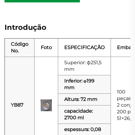
Introdução
Código
Foto
ESPECIFICAÇÃO
Embal
No.
Superior: ф251,5
mm
Inferior: φ199
mm
100
peças/c
Altura: 72 mm
YB87
2 conju
capacidade:
200 pe
2700 ml
51×26,5
espessura: 0,08