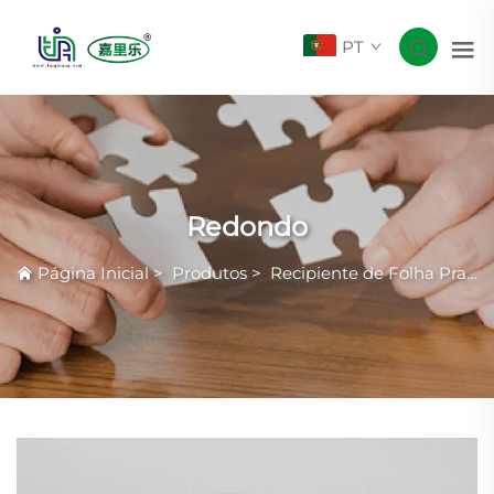
PT
Redondo
Página Inicial
>
Produtos
>
Recipiente de Folha Prateada com Rugas Comuns