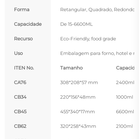
Forma
Retangular, Quadrado, Redondo, 
Capacidade
De 15-6600ML
Recurso
Eco-Friendly, food grade
Uso
Embalagem para forno, hotel e res
ITEN No.
Tamanho
Capacida
CA76
308*208*57 mm
2400ml
CB34
220*156*48mm
1000ml
CB45
455*340*17mm
6600ml
CB62
320*258*43mm
2100ml