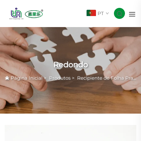
PT
Redondo
Página Inicial
>
Produtos
>
Recipiente de Folha Prateada com Rugas Comuns