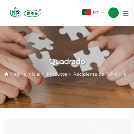
PT
Quadrado
Página Inicial
>
Produtos
>
Recipiente de Folha Prateada com Rugas Comuns