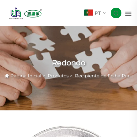
PT
Redondo
Página Inicial
>
Produtos
>
Recipiente de Folha Prateada com Rugas Comuns