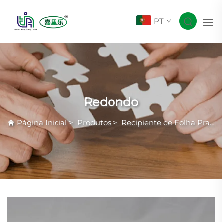
PT
Redondo
Página Inicial
>
Produtos
>
Recipiente de Folha Prateada com Rugas Comuns