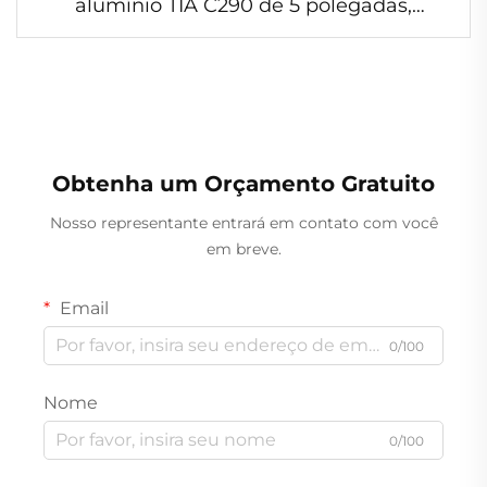
alumínio TIA C290 de 5 polegadas,
bandeja para kits de refeições, recipiente
em folha de alumínio com vedação
hermética para ingredientes pré-
portionados
Obtenha um Orçamento Gratuito
Nosso representante entrará em contato com você
em breve.
Email
0/100
Nome
0/100