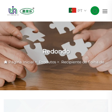
PT
Redondo
Página Inicial
>
Produtos
>
Recipiente de Folha de Alumínio Smoothwall