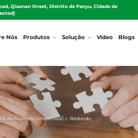
Road, Qiaonan Street, Distrito de Panyu, Cidade de
tected]
re Nós
Produtos
Solução
Vídeo
Blogs
lha de Alumínio Smoothwall
>
Redondo