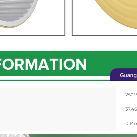
250
37,46
0.1