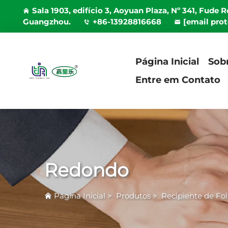
Sala 1903, edifício 3, Aoyuan Plaza, Nº 341, Fude 
Guangzhou.
+86-13928816668
[email pro
Página Inicial
Sob
Entre em Contato
Redondo
Página Inicial
>
Produtos
>
Recipiente de Fo