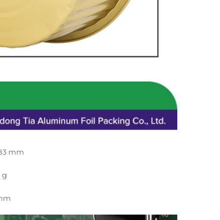
*83 mm
 g
4mm