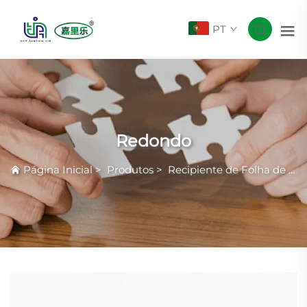
PT
Redondo
Página Inicial
>
Produtos
>
Recipiente de Folha de Alumínio Smoothwall