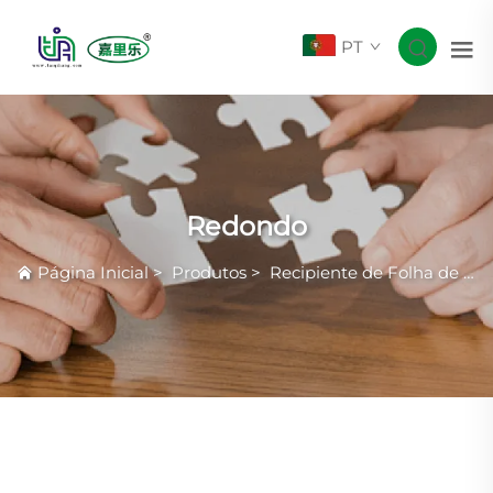
PT
Redondo
Página Inicial
>
Produtos
>
Recipiente de Folha de Alumínio Smoothwall