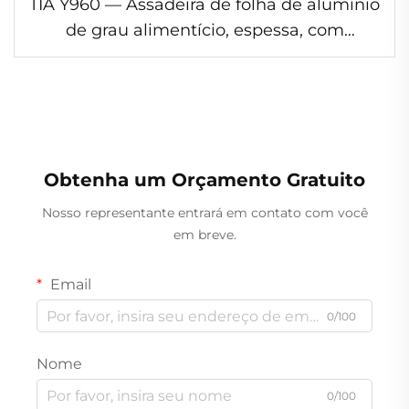
TIA Y960 — Assadeira de folha de alumínio
de grau alimentício, espessa, com
capacidade de 960 ml, cor dourada, não
enrugável, reciclável e ecológica
Obtenha um Orçamento Gratuito
Nosso representante entrará em contato com você
em breve.
Email
0/100
Nome
0/100