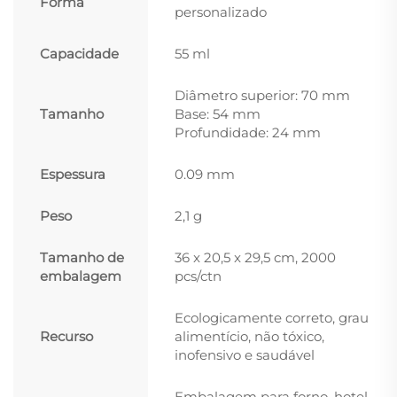
Forma
personalizado
Capacidade
55 ml
Diâmetro superior: 70 mm
Tamanho
Base: 54 mm
Profundidade: 24 mm
Espessura
0.09 mm
Peso
2,1 g
Tamanho de
36 x 20,5 x 29,5 cm, 2000
embalagem
pcs/ctn
Ecologicamente correto, grau
Recurso
alimentício, não tóxico,
inofensivo e saudável
Embalagem para forno, hotel