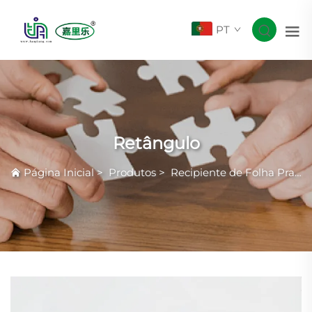
PT
Retângulo
Página Inicial
>
Produtos
>
Recipiente de Folha Prateada com Rugas Comuns