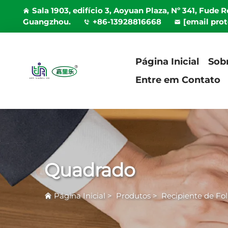
Sala 1903, edifício 3, Aoyuan Plaza, Nº 341, Fude 
Guangzhou.
+86-13928816668
[email pro
Página Inicial
Sob
Entre em Contato
Quadrado
Página Inicial
>
Produtos
>
Recipiente de F