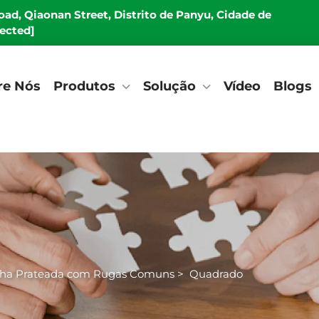
Road, Qiaonan Street, Distrito de Panyu, Cidade de
tected]
re Nós
Produtos
Solução
Vídeo
Blogs
olha Prateada com Rugas Comuns
>
Quadrado