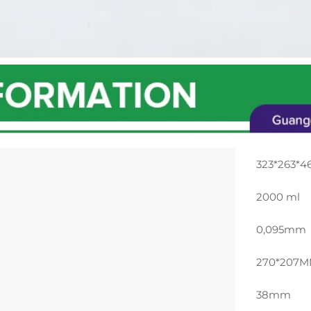
323*263*
2000 ml
0,095mm
270*207
38mm