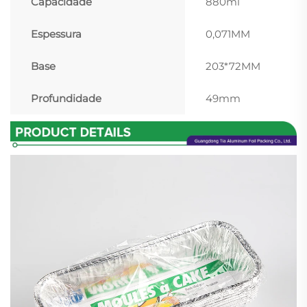
Capacidade
880ml
Espessura
0,071MM
Base
203*72MM
Profundidade
49mm