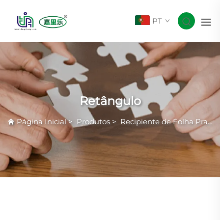
PT
Retângulo
Página Inicial
>
Produtos
>
Recipiente de Folha Prateada com Rugas Comuns