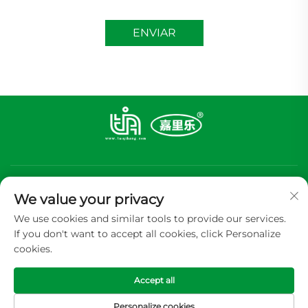
ENVIAR
We value your privacy
We use cookies and similar tools to provide our services.
If you don't want to accept all cookies, click Personalize
Inscrever-se
cookies.
Accept all
Direitos autorais © 2026 GUANGDONG TIA ALUMINUM FOIL
PACKING CP.,LTD Todos os direitos -
Política de Privacidade
Personalize cookies