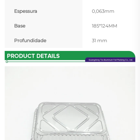
Espessura
0,063mm
Base
185*124MM
Profundidade
31 mm