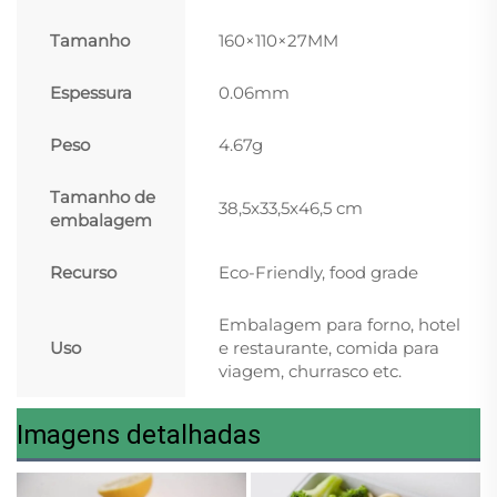
Tamanho
160×110×27MM
Espessura
0.06mm
Peso
4.67g
Tamanho de
38,5x33,5x46,5 cm
embalagem
Recurso
Eco-Friendly, food grade
Embalagem para forno, hotel
Uso
e restaurante, comida para
viagem, churrasco etc.
Imagens detalhadas