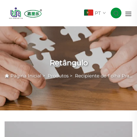
PT
Retângulo
Página Inicial
>
Produtos
>
Recipiente de Folha Prateada com Rugas Comuns