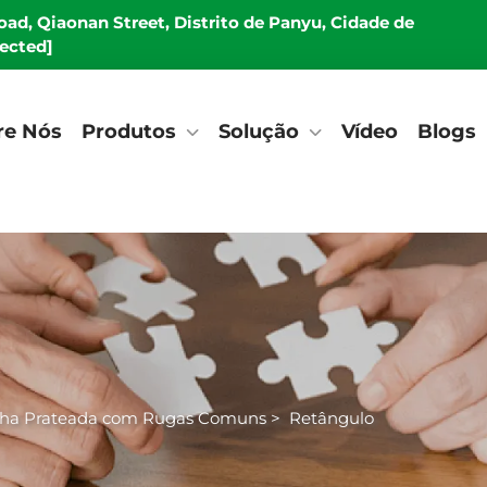
Road, Qiaonan Street, Distrito de Panyu, Cidade de
tected]
re Nós
Produtos
Solução
Vídeo
Blogs
olha Prateada com Rugas Comuns
>
Retângulo