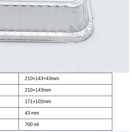
210×143×43mm
210×143mm
171×102mm
43 mm
700 ml