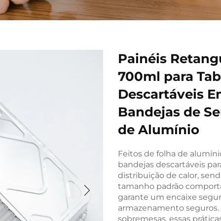
Painéis Retang
700ml para Tab
Descartáveis 
Bandejas de Se
de Alumínio
Feitos de folha de alumíni
bandejas descartáveis pa
distribuição de calor, se
tamanho padrão comporta
garante um encaixe seguro
armazenamento seguros. S
sobremesas, essas prátic