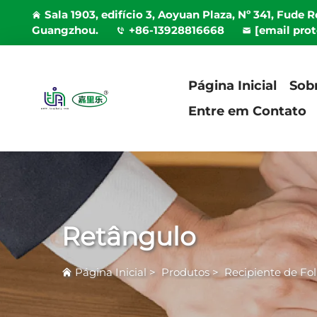
Sala 1903, edifício 3, Aoyuan Plaza, Nº 341, Fude 
Guangzhou.
+86-13928816668
[email pro
Página Inicial
Sob
Entre em Contato
Retângulo
Página Inicial
>
Produtos
>
Recipiente de F