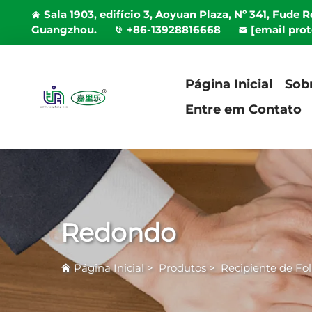
Sala 1903, edifício 3, Aoyuan Plaza, Nº 341, Fude 
Guangzhou.
+86-13928816668
[email pro
Página Inicial
Sob
Entre em Contato
Redondo
Página Inicial
>
Produtos
>
Recipiente de F