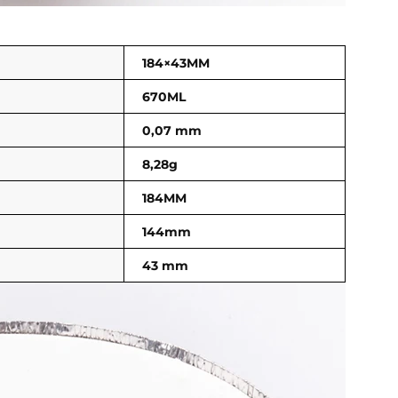
184×43MM
670ML
0,07 mm
8,28g
184MM
144mm
43 mm