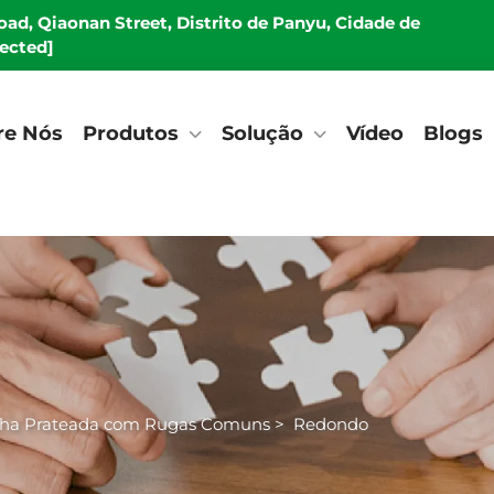
Road, Qiaonan Street, Distrito de Panyu, Cidade de
tected]
re Nós
Produtos
Solução
Vídeo
Blogs
olha Prateada com Rugas Comuns
>
Redondo