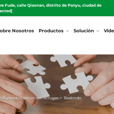
era Fude, calle Qiaonan, distrito de Panyu, ciudad de
tected]
obre Nosotros
Productos
Solución
Víd
il Plateado Común con Arrugas
>
Redondo