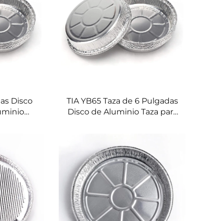
as Disco
TIA YB65 Taza de 6 Pulgadas
uminio
Disco de Aluminio Taza para
 Horno
Gelatina Tamaño Taza de
orrosión
Aluminio para Postres
nio para
Individuales Pastel
tel