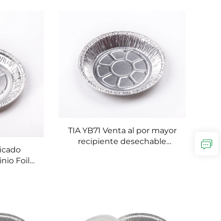
 Llevar,
Bandeja Sellable de
 de Papel
Aluminio Foil para Comidas
io
Listas para Consumir
TIA YB71 Venta al por mayor
recipiente desechable
ficado
compacto de papel de
nio Foil
aluminio para pastel bandeja
ontenedor
de embalaje compatible con
stente a
congelador bandeja de
ndeja de
aluminio
a Tiendas
ía