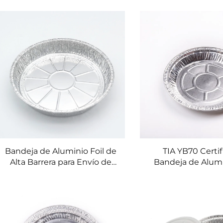
a la Corrosión, para Platos de
Recipientes para
Marisco
Plato Descartable
de Alumin
Bandeja de Aluminio Foil de
TIA YB70 Certi
Alta Barrera para Envío de
Bandeja de Alumi
Sopa Caliente Contenedor
para Repostería C
Resistente a la Humedad de
para Hornear Resi
Aluminio Foil para Comida
Temperaturas Ba
para Llevar de Restaurantes
Aluminio Foil par
de Reposter