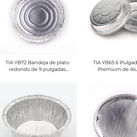
TIA YB72 Bandeja de plato
TIA YB65 6 Pulgad
redondo de 9 pulgadas
Premium de Al
bandeja de papel de
Recipiente para
aluminio recipiente para
Resistente a la C
preparación de comidas
Bandeja de Alumi
recipiente para
Marisco Pas
almacenamiento recipiente
de aluminio reutilizable para
cocina doméstica