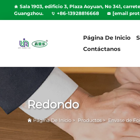
Sala 1903, edificio 3, Plaza Aoyuan, No 341, carret
Guangzhou.
+86-13928816668
[email pro
Página De Inicio
S
Contáctanos
Redondo
Página De Inicio
>
Productos
>
Envase de Fo