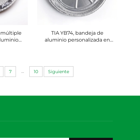
 múltiple
TIA YB74, bandeja de
luminio
aluminio personalizada en
ente para
forma especial, recipiente
e aluminio
elegante de papel de
entos de
aluminio para pasteles de
alta gama
...
7
10
Siguiente