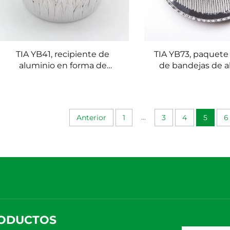
TIA YB41, recipiente de
TIA YB73, paquete
aluminio en forma de
de bandejas de a
cuenco para fideos, cuenco
para buffet, recipi
de aluminio apilable para
servicio, bandeja d
comidas para llevar
apilable para ev
catering
...
Anterior
1
3
4
5
6
ODUCTOS