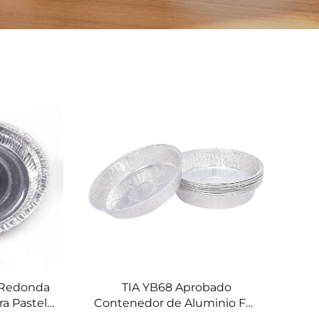
 Redonda
TIA YB68 Aprobado
a Pastel,
Contenedor de Aluminio Foil
 de Tart,
para Alimentos Precocinados