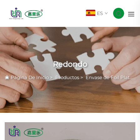
ES
Redondo
Página De Inicio
>
Productos
>
Envase de Foil Plateado Común con Arrugas