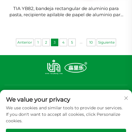
TIA YB82, bandeja rectangular de aluminio para
pasta, recipiente apilable de papel de aluminio para
servicio en restaurantes
...
Anterior
1
2
3
4
5
10
Siguiente
We value your privacy
We use cookies and similar tools to provide our services.
If you don't want to accept all cookies, click Personalize
Suscribirse
cookies.