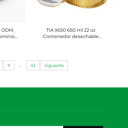
y ODM,
TIA X650 650 ml 22 oz
luminio
Contenedor desechable
rugas,
dorado para envasado de
to para
alimentos, de aluminio liso
iente de
sin arrugas, bandeja plana
salsa
sin pliegues
...
9
43
Siguiente