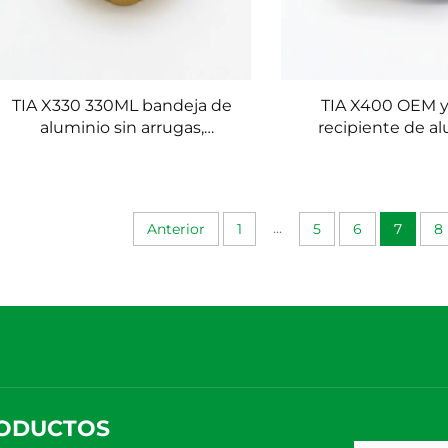
TIA X330 330ML bandeja de
TIA X400 OEM 
aluminio sin arrugas,
recipiente de a
superficie plana, bandeja
resistente a ar
para horno resistente al
antiarrugas, ap
calor, libre de arrugas, ideal
congelador, recip
para asar y hornear
aluminio para 
...
Anterior
1
5
6
7
8
ODUCTOS