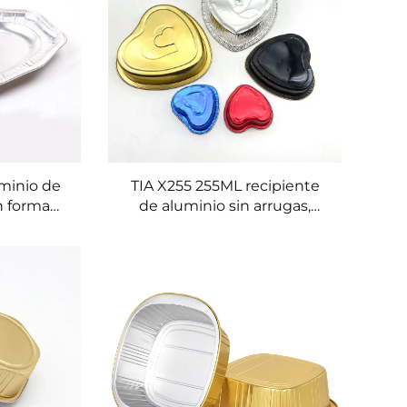
uminio de
TIA X255 255ML recipiente
n forma
de aluminio sin arrugas,
ón rápida
superficie lisa, bandeja de
portátil,
aluminio apta para horno,
oondas
resistente a arrugas