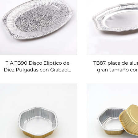
TIA TB90 Disco Elíptico de
TB87, placa de al
Diez Pulgadas con Grabado,
gran tamaño co
Conservación del Calor,
especial, conducci
Cierre Hermetico, Resistente
del calor, ligera y 
a Aceites, Impermeable,
apta para micr
Bandeja Ovalada de
Aluminio