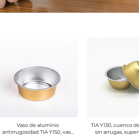
Vaso de aluminio
TIA Y130, cuenco d
antirrugosidad TIA Y150, vaso
sin arrugas, superfi
de aluminio a prueba de
cuenco para ens