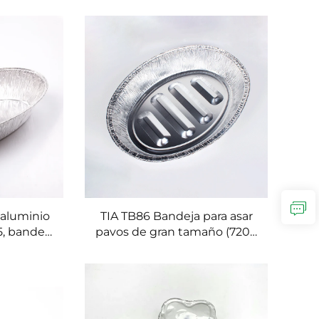
 a arrugas
sopas, cuenco de aluminio
estanco para restaurantes,
entrega a domicilio y
recogida para llevar
 aluminio
TIA TB86 Bandeja para asar
5, bandeja
pavos de gran tamaño (7200
el de
ml), de grado alimentario,
pulgadas,
recipiente profundo de
ornear
aluminio desechable,
o, ideal
bandeja ovalada de aluminio
fiestas
para catering