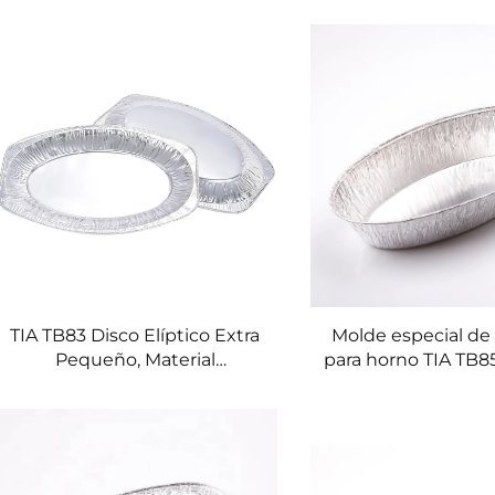
arrugas para yogur, vaso de
ligero y resistente
aluminio apto para
congelador para yogur
casero y postres
TIA TB83 Disco Elíptico Extra
Molde especial de
Pequeño, Material
para horno TIA TB8
Resistente a Altas
ovalada de pap
Temperaturas, Bandeja para
aluminio de 13,5 
Alimentos, Contenedor de
bandeja para h
Aluminio Seguro para
resistente al horn
Alimentos
para pasteles en 