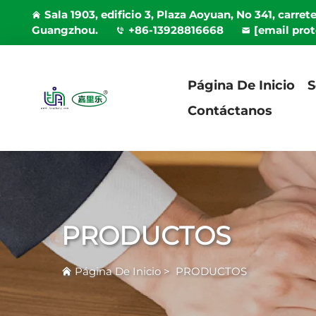
Sala 1903, edificio 3, Plaza Aoyuan, No 341, carret
Guangzhou.
+86-13928816668
[email pro
Página De Inicio
S
Contáctanos
PRODUCTOS
Página De Inicio
>
PRODUCTOS