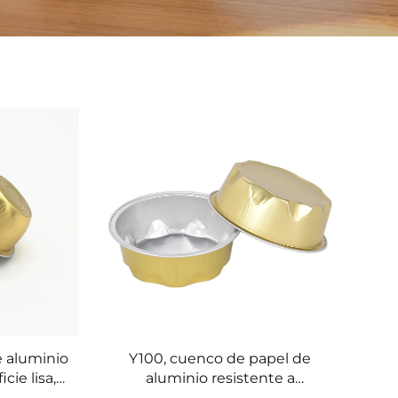
e aluminio
Y100, cuenco de papel de
cie lisa,
aluminio resistente a
aladas,
arrugas, cuenco plano para