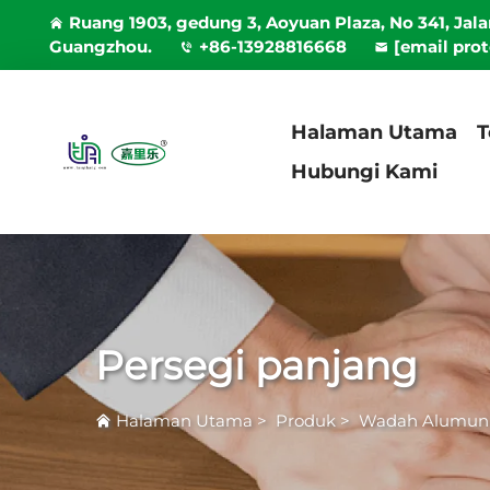
Ruang 1903, gedung 3, Aoyuan Plaza, No 341, Jal
Guangzhou.
+86-13928816668
[email pro
Halaman Utama
T
Hubungi Kami
Persegi panjang
Halaman Utama
>
Produk
>
Wadah Alumuni