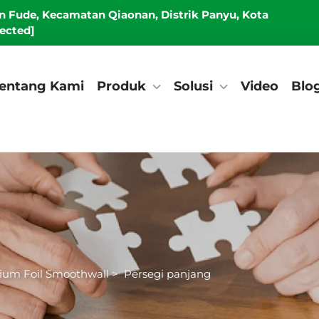
an Fude, Kecamatan Qiaonan, Distrik Panyu, Kota
tected]
entang Kami
Produk
Solusi
Video
Blo
um Foil Smoothwall
>
Persegi panjang