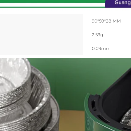
90*59*28 MM
2,59g
0.09mm