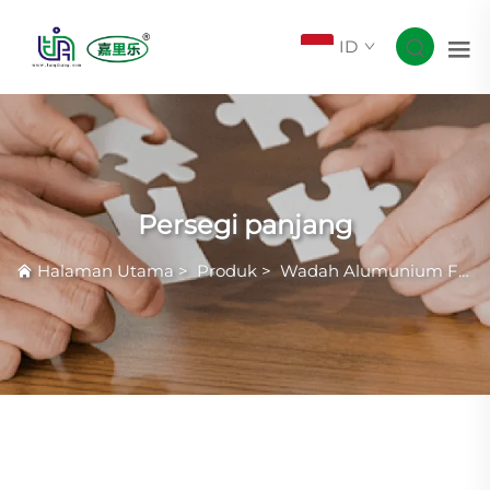
ID
Persegi panjang
Halaman Utama
>
Produk
>
Wadah Alumunium Foil Smoothwall