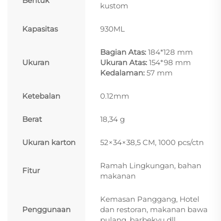
Bentuk
kustom
Kapasitas
930ML
Bagian Atas:
184*128 mm
Ukuran
Ukuran Atas:
154*98 mm
Kedalaman:
57 mm
Ketebalan
0.12mm
Berat
18,34 g
Ukuran karton
52×34×38,5 CM, 1000 pcs/ctn
Ramah Lingkungan, bahan
Fitur
makanan
Kemasan Panggang, Hotel
Penggunaan
dan restoran, makanan bawa
pulang, barbekyu dll.