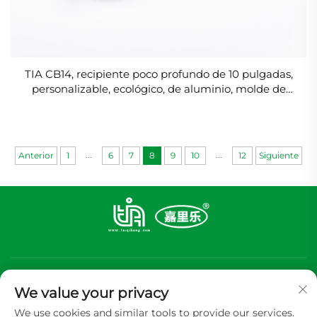
TIA CB14, recipiente poco profundo de 10 pulgadas,
personalizable, ecológico, de aluminio, molde de
lámina de aluminio
...
...
Anterior
1
6
7
8
9
10
12
Siguiente
We value your privacy
We use cookies and similar tools to provide our services.