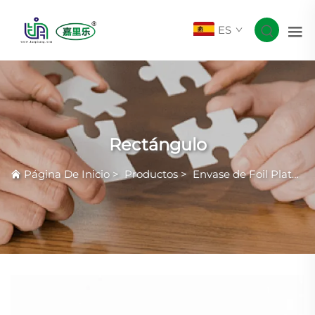
ES
Rectángulo
Página De Inicio
>
Productos
>
Envase de Foil Plateado Común con Arrugas