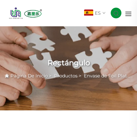
ES
Rectángulo
Página De Inicio
>
Productos
>
Envase de Foil Plateado Común con Arrugas